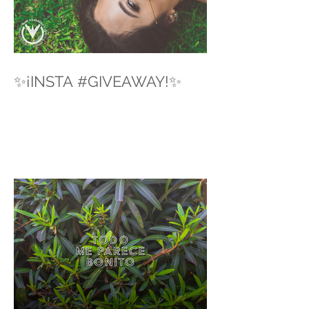
✨¡INSTA #GIVEAWAY!✨