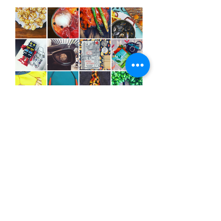
Photoshoot, tacos,
talleres y wallpapers.